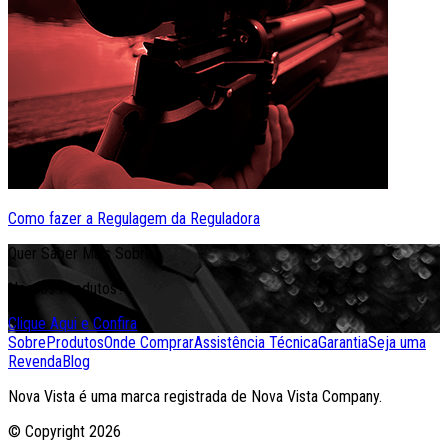
Como fazer a Regulagem da Reguladora
Quer Saber Mais Sobre
Nossos Produtos?
Clique Aqui e Confira
Sobre
Produtos
Onde Comprar
Assistência Técnica
Garantia
Seja uma
Revenda
Blog
Nova Vista é uma marca registrada de Nova Vista Company.
© Copyright
2026